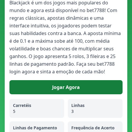
Blackjack é um dos jogos mais populares do
mundo e agora está disponível no bet7788! Com
regras clássicas, apostas dinâmicas e uma
interface intuitiva, os jogadores podem testar
suas habilidades contra a banca. A aposta mínima
é de 0.1 e a máxima sobe até 100, com média
volatilidade e boas chances de multiplicar seus
ganhos. O jogo apresenta 5 rolos, 3 fileiras e 25
linhas de pagamento padrão. Faça seu bet7788
login agora e sinta a emoção de cada mão!
Jogar Agora
Carretéis
Linhas
5
3
Linhas de Pagamento
Frequência de Acerto