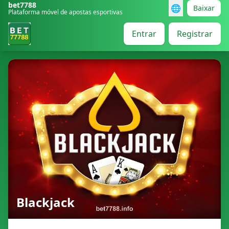
bet7788
🌐
Baixar
Plataforma móvel de apostas esportivas
Entrar
Registrar
Blackjack