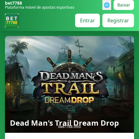
bet7788
🌐
Baixar
Plataforma móvel de apostas esportivas
Entrar
Registrar
Dead Man's Trail Dream Drop