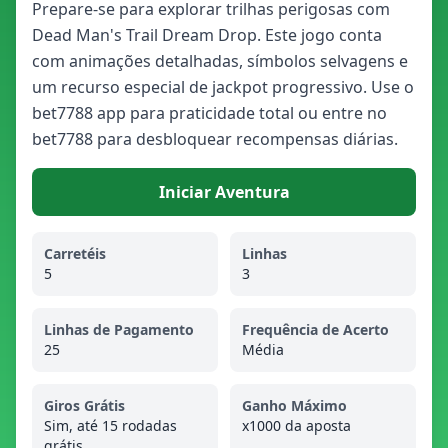
Prepare-se para explorar trilhas perigosas com
Dead Man's Trail Dream Drop. Este jogo conta
com animações detalhadas, símbolos selvagens e
um recurso especial de jackpot progressivo. Use o
bet7788 app para praticidade total ou entre no
bet7788 para desbloquear recompensas diárias.
Iniciar Aventura
Carretéis
Linhas
5
3
Linhas de Pagamento
Frequência de Acerto
25
Média
Giros Grátis
Ganho Máximo
Sim, até 15 rodadas
x1000 da aposta
grátis