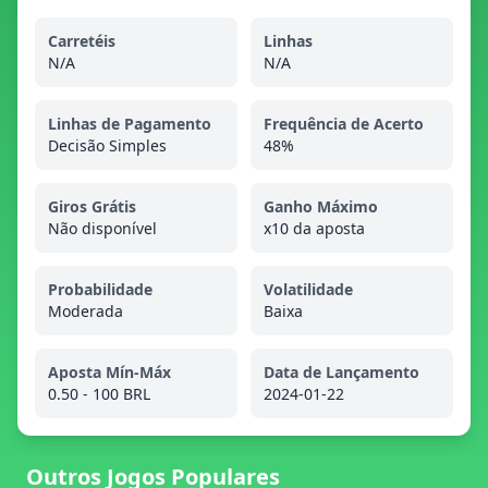
Carretéis
Linhas
N/A
N/A
Linhas de Pagamento
Frequência de Acerto
Decisão Simples
48%
Giros Grátis
Ganho Máximo
Não disponível
x10 da aposta
Probabilidade
Volatilidade
Moderada
Baixa
Aposta Mín-Máx
Data de Lançamento
0.50 - 100 BRL
2024-01-22
Outros Jogos Populares