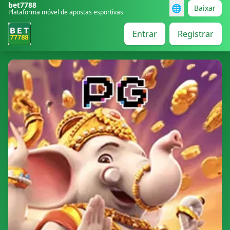
bet7788
🌐
Baixar
Plataforma móvel de apostas esportivas
Entrar
Registrar