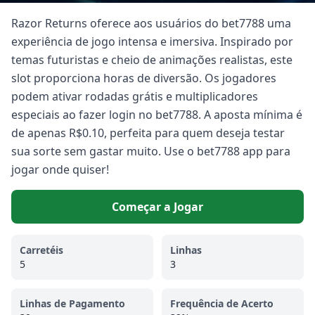
Razor Returns oferece aos usuários do bet7788 uma
experiência de jogo intensa e imersiva. Inspirado por
temas futuristas e cheio de animações realistas, este
slot proporciona horas de diversão. Os jogadores
podem ativar rodadas grátis e multiplicadores
especiais ao fazer login no bet7788. A aposta mínima é
de apenas R$0.10, perfeita para quem deseja testar
sua sorte sem gastar muito. Use o bet7788 app para
jogar onde quiser!
Começar a Jogar
Carretéis
Linhas
5
3
Linhas de Pagamento
Frequência de Acerto