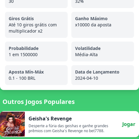
30
32%
Giros Grátis
Ganho Máximo
Até 10 giros grátis com
x10000 da aposta
multiplicador x2
Probabilidade
Volatilidade
1 em 1500000
Média-Alta
Aposta Mín-Máx
Data de Lançamento
0.1 - 100 BRL
2024-04-10
Outros Jogos Populares
Geisha's Revenge
Jogar
Desperte a fúria das geishas e ganhe grandes
prêmios com Geisha's Revenge no bet7788.