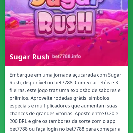
Sugar Rush
Embarque em uma jornada açucarada com Sugar
Rush, disponível no bet7788. Com 5 carretéis e 3
fileiras, este jogo traz uma explosão de sabores e
prêmios. Aproveite rodadas grátis, símbolos
especiais e multiplicadores que aumentam suas
chances de grandes vitórias. Aposte entre 0.20 e
200 BRL e gire os tambores da sorte com o app
bet7788 ou faça login no bet7788 para começar a