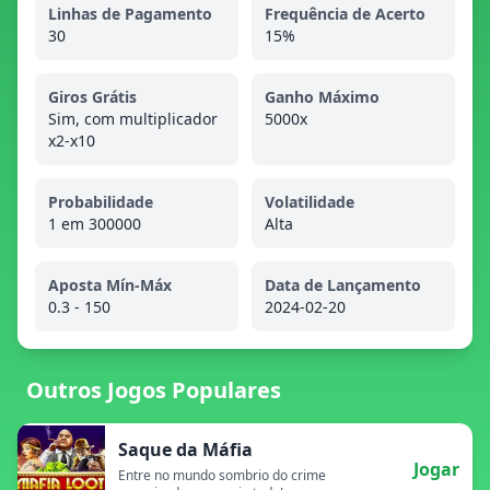
Linhas de Pagamento
Frequência de Acerto
30
15%
Giros Grátis
Ganho Máximo
Sim, com multiplicador
5000x
x2-x10
Probabilidade
Volatilidade
1 em 300000
Alta
Aposta Mín-Máx
Data de Lançamento
0.3 - 150
2024-02-20
Outros Jogos Populares
Saque da Máfia
Jogar
Entre no mundo sombrio do crime