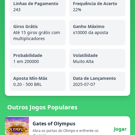
Linhas de Pagamento
Frequência de Acerto
243
22%
Giros Grátis
Ganho Máximo
Até 15 giros grátis com
x10000 da aposta
multiplicadores
Probabilidade
Volatilidade
1 em 200000
Muito Alta
Aposta Mín-Máx
Data de Lançamento
0.20 - 500 BRL
2025-07-07
Outros Jogos Populares
Gates of Olympus
Jogar
Abra as portas do Olimpo e enfrente os