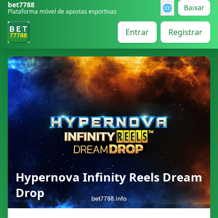
bet7788
🌐
Baixar
Plataforma móvel de apostas esportivas
Entrar
Registrar
Hypernova Infinity Reels Dream
Drop